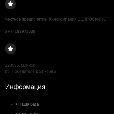
Частное предприятие "Кинокомпания БЕЛРОСКИНО"
УНП 193973539
220035, г.Минск,
пр. Победителей, 51,корп 2
Информация
Наша база
Киношкола