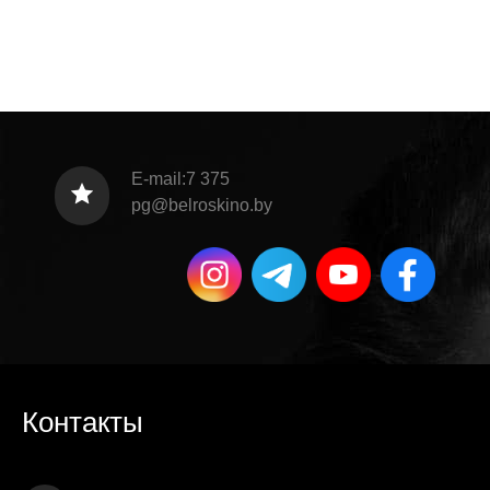
E-mail:7 375
pg@belroskino.by
Контакты