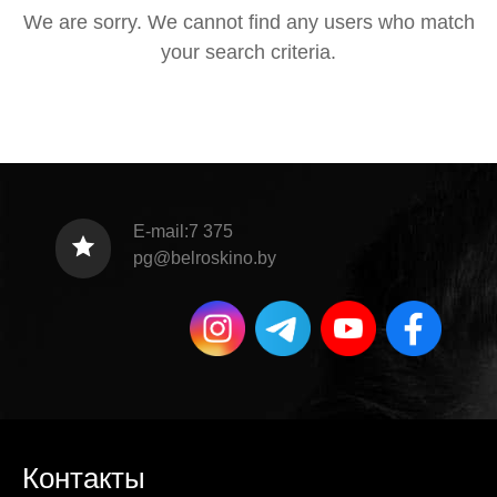
We are sorry. We cannot find any users who match
your search criteria.
E-mail:7 375
pg@belroskino.by
Контакты